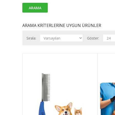
ARAMA KRITERLERINE UYGUN ÜRÜNLER
Sırala:
Göster:
Kıtık 
Tüy Açıc
i..
50,00