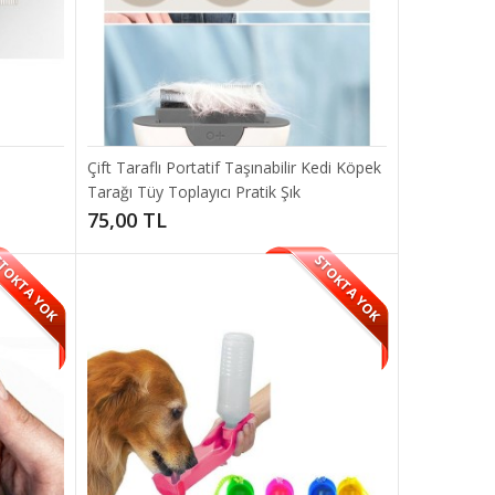
Çift Taraflı Portatif Taşınabilir Kedi Köpek
Tarağı Tüy Toplayıcı Pratik Şık
75,00 TL
SEPETE EKLE
pan bu
TOKTA YOK
STOKTA YOK
Add to compare
Add to wishlist