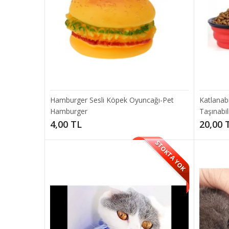
Çift Ta
Ürün kali
75,00
Hamburger Sesli Köpek Oyuncağı-Pet
Katlanab
Hamburger
Taşınabil
4,00 TL
20,00 
STOKTA YOK