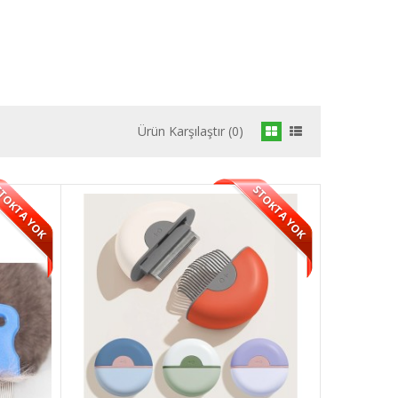
Ürün Karşılaştır (0)
TOKTA YOK
STOKTA YOK
SEPETE EKLE
üylerini açmak
Add to compare
Add to wishlist