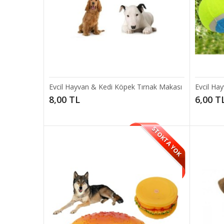
Avuç İ
Evcil Hayvan & Kedi Köpek Tırnak Makası
Evcil Ha
Kedi ve 
8,00 TL
6,00 T
7,00 
STOKTA YOK