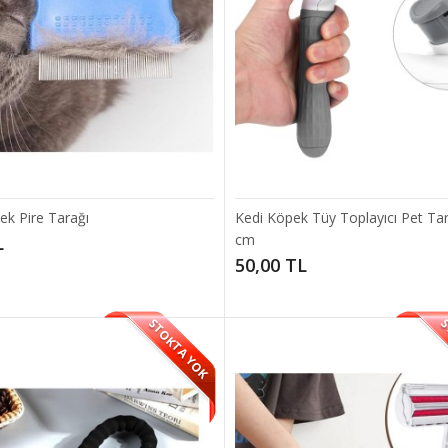
Hayvan & Kedi Köpek Tırnak Makası
yvanlarınızın bakımını pet tırnak makası ile kolayca yapabilirsiniz.Ürün Özellik
TL
ek Pire Tarağı
Kedi Köpek Tüy Toplayıcı Pet Ta
cm
L
50,00 TL
STOKTA YOK
S
Hayvan Eğitici Oyun Topu