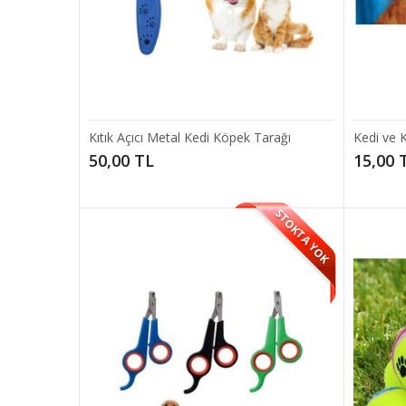
Kıtık Açıcı Metal Kedi Köpek Tarağı
Kedi ve 
50,00 TL
15,00 
Kedi v
Tüy Topl
STOKTA YOK
eldiven 
15,00