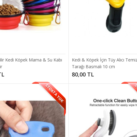
raflı Portatif Taşınabilir Kedi Köpek Tarağı Tüy Toplayıcı Pra
teli , şık ve pratiktir. İki taraflı olup, tüy alma ve tarama konusunda oldukça 
 TL
ilir Kedi Köpek Mama & Su Kabı
Kedi & Köpek İçin Tüy Alıcı Temiz
ir
Tarağı Basmalı 10 cm
TL
80,00 TL
STOKTA YOK
S