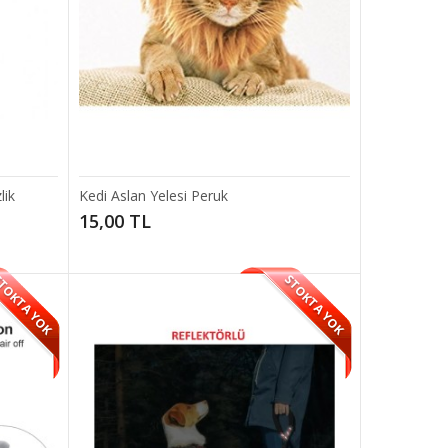
tik Şık
SEPETE EKLE
kullanışlıd..
Add to compare
lik
Kedi Aslan Yelesi Peruk
Add to wishlist
15,00 TL
TOKTA YOK
STOKTA YOK