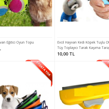
çi Kedi Köpek Pire Tarağı
yvan Eğitici Oyun Topu
Evcil Hayvan Kedi Köpek Tuşlu O
köpekler için tasarlanmış avuç içi pire tarağı.Ürün Özellikleri;Kedi ve köpekler
Tüy Toplayıcı Tarak Kaşıma Tarağ
L
10,00 TL
TL
STOKTA YOK
S