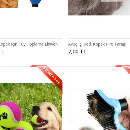
Köpek İçin Tüy Toplama Eldiveni
Avuç İçi Kedi Köpek Pire Tarağı
TL
7,00 TL
e Köpek İçin Tüy Toplama Eldiveni
am Eldiveni Hem petinizin tüylerini toplarken, hemde ona masaj etkisi ya
STOKTA YOK
S
ay..
 TL