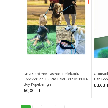
Otomatik
temizlen
10,00
Mavi Gezdirme Tasması Reflektörlü
Otomati
Köpekler İçin 130 cm Halat Orta ve Büyük
Fish Fee
Evcil 
Boy Köpekler İçin
60,00 
60,00 TL
Su suzdı
karşılay