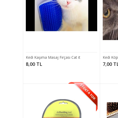
Evcil 
Evcil ha
8,00 
Kedi Kaşıma Masaj Fırçası Cat it
Kedi Köp
8,00 TL
7,00 T
STOKTA YOK
Evcil 