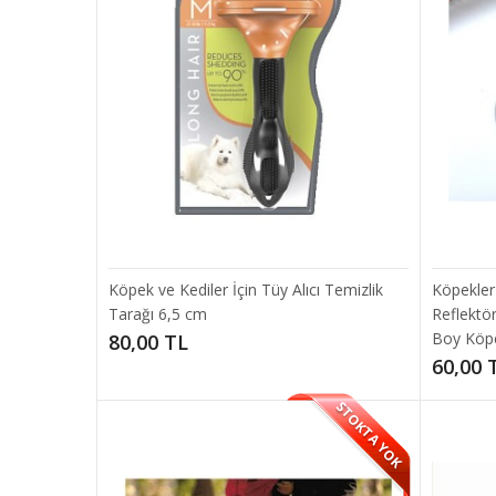
Kedi Oyu
6,00 
Köpek ve Kediler İçin Tüy Alıcı Temizlik
Köpekler
Tarağı 6,5 cm
Reflektö
Boy Köpe
80,00 TL
60,00 
STOKTA YOK
Evcil 
Fırça