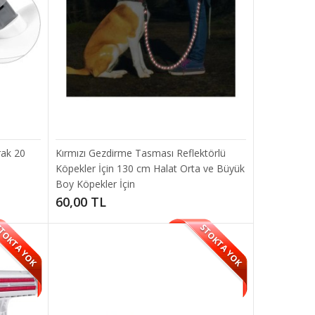
SEPETE EKLE
leri;Kedi , ..
Add to compare
Add to wishlist
rak 20
Kırmızı Gezdirme Tasması Reflektörlü
Köpekler İçin 130 cm Halat Orta ve Büyük
Boy Köpekler İçin
60,00 TL
TOKTA YOK
STOKTA YOK