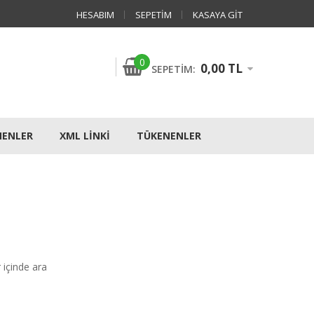
HESABIM
SEPETIM
KASAYA GIT
0
0,00 TL
SEPETIM:
NENLER
XML LINKI
TÜKENENLER
r içinde ara