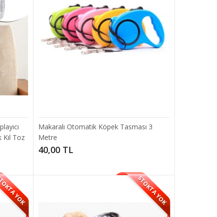
SEPETE EKLE
..
Add to compare
Add to wishlist
layıcı
Makaralı Otomatik Köpek Tasması 3
k Kıl Toz
Metre
40,00 TL
TOKTA YOK
STOKTA YOK
ma Tarağı
SEPETE EKLE