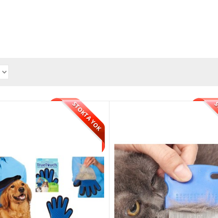
STOKTA YOK
S
Açıcı Metal Kedi Köpek Tarağı
ı Kedi Köpek Tarağı Tek Taraflı Metal Tarak. Sevimli dostlarınızın karışan t
 TL