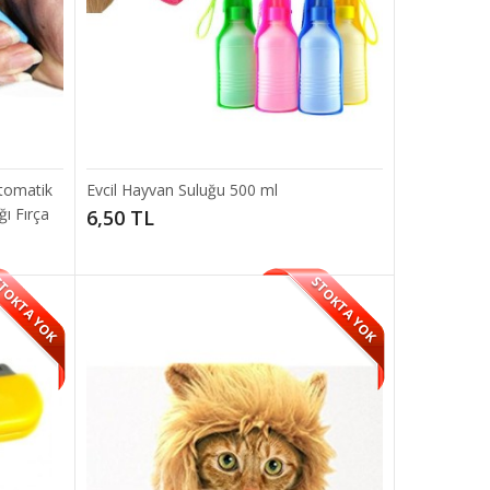
SEPETE EKLE
tomatik
Evcil Hayvan Suluğu 500 ml
i bit ve pir..
ı Fırça
6,50 TL
Add to compare
Add to wishlist
TOKTA YOK
STOKTA YOK