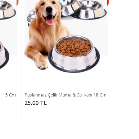
 kolay
Add to compare
Add to wishlist
ı 15 Cm
Paslanmaz Çelik Mama & Su Kabı 18 Cm
25,00 TL
SEPETE EKLE
ını
Add to compare