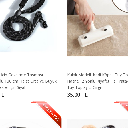
ncağı eğitici top . Üzeri keçe kaplamadır. Kedinizin tırnaklarına zarar verm
TL
 İçin Gezdirme Tasması
Kulak Modelli Kedi Köpek Tüy Top
rlü 130 cm Halat Orta ve Büyük
Hazneli 2 Yönlü Kıyafet Halı Yata
kler İçin Siyah
Tüy Toplayıcı Gırgır
TL
35,00 TL
STOKTA YOK
S
Hayvan Kedi Köpek Tuşlu Otomatik Tüy Toplayıcı Tarak Kaşı