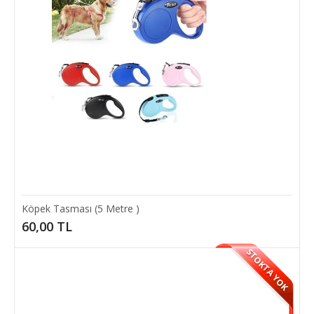
Kedi Köpek Tüy Alıcı Tarak
Kedi Köpek Tüy Alıcı Furminatör Can dostlarımızın tüylerinin sağlıklı
uzaması sağlıkla parlaması içi..
80,00 TL
SEPETE EKLE
Add to compare
Add to wishlist
Köpek Tasması (5 Metre )
60,00 TL
STOKTA YOK