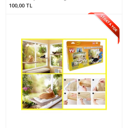
Ultrasonik Köpek Kovucu ve Eğitici Cihaz
100,00 TL
Sokaklarda başıboş dolaşan agresif köpeklerden hemen hemen
STOKTA YOK
herkes çekinir. Şimdi bu büyük sorundan k..
100,00 TL
SEPETE EKLE
Add to compare
Add to wishlist