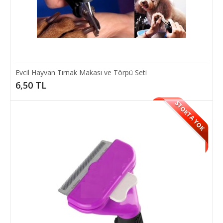
Evcil Hayvan Tırnak Makası ve Törpü Seti
6,50 TL
STOKTA YOK
Evcil Hayvan Tarak ve Tüy Kesme Aleti
Evcil Hayvan Tarak ve Tüy Kesme Aleti: Pet Zoom (2 li Set) Kedi ve
Köpekleriniz Artık Daha Bakımlı I..