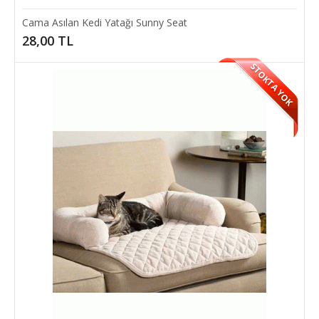
Cama Asılan Kedi Yatağı Sunny Seat
28,00 TL
STOKTA YOK
Cama Asılan Kedi Yatağı Sunny Seat
Evcil kedinizin dışarıyı özleyerek kaçmasını engelleyin. Sunny
seat kedi yatağı sayesinde kediniz dı..
28,00 TL
SEPETE EKLE