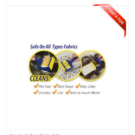
STOKTA YOK
Köpek Tasması (5 Metre )
Desenli Köpek Gezdirme Tasması Tek el Frenleme Sistemi ile
güvenli ve kaliteli Yavru ..