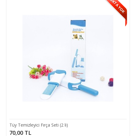
STOKTA YOK
Kedi Köpek Tüy Alıcı Tarak 4.5 cm
Kedi Köpek Tüy Alıcı Furminatör Can dostlarımızın tüylerinin sağlıklı
uzaması sağlıkla parlaması içi..
80,00 TL
SEPETE EKLE
Add to compare
Add to wishlist
Tüy Temizleyici Fırça Seti (2 li)
70,00 TL