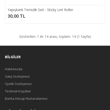
Yapışkanlı Temizlik Seti - Sticky Lint Roller
30,00 TL
Gösterilen: 1 ile 14 arası, toplam: 14 (1 Sayfa)
Pet Hut Kedi Köpek Yatağı
Polar Kedi ve Köpek Yatağı - Pet Hut Evcil Hayvanınızın Kendi
BILGILER
Yaşam Alanı İçi Elyaf Dış Yüzeyi Polar..
Hakkımızda
20,00 TL
Satış Sözleşmesi
Üyelik Sözleşmesi
SEPETE EKLE
Teslimat Koşulları
Banka Hesap Numaralarımız
Add to compare
Add to wishlist