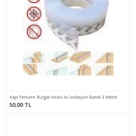
Ürün AçıklamasıIslak ve Kuru için Çok Amaçlı Tel Bulaşık Yıkama
BeziÇok amaçlı tel bulaşık bezi, bul..
6,00 TL
SEPETE EKLE
Add to compare
Add to wishlist
Kapı Pencere Rüzgar Kesici Isı İzolasyon Bandı 3 Metre
50,00 TL