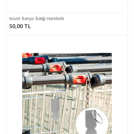
Küvet Banyo Balığı Hareketli
50,00 TL
Kedi Oyun Tüneli
KEDİ OYUN TÜNELİ"Kediniz İçin Sonsuz Eğlence ve Konfor!"İlgi
çekici eğlence: İki eğlenceli top ile e..
75,00 TL
SEPETE EKLE
Add to compare