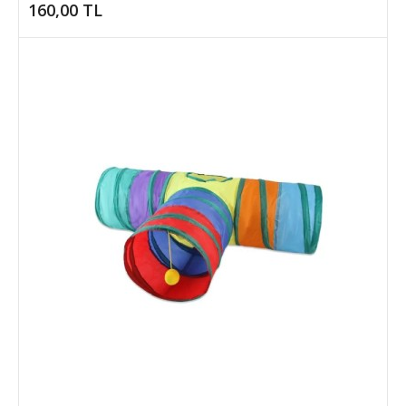
160,00 TL
Kapı Pencere Rüzgar Kesici Isı İzolasyon Bandı 3
Metre
1. Ürün AçıklamasıKışın Sıcağı, Yazın Serinliği Koruyun: Profesyonel