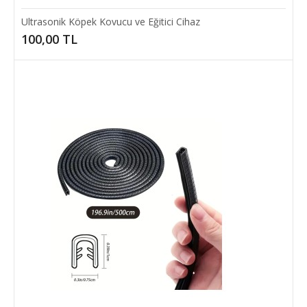
Ultrasonik Köpek Kovucu ve Eğitici Cihaz
100,00 TL
Ultrasonik Köpek Kovucu ve Eğitici Cihaz
Sokaklarda başıboş dolaşan agresif köpeklerden hemen hemen
herkes çekinir. Şimdi bu büyük sorundan k..
100,00 TL
SEPETE EKLE