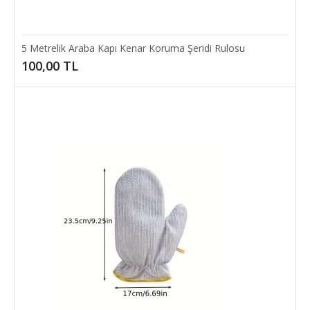
Add to compare
5 Metrelik Araba Kapı Kenar Koruma Şeridi Rulosu
Add to wishlist
100,00 TL