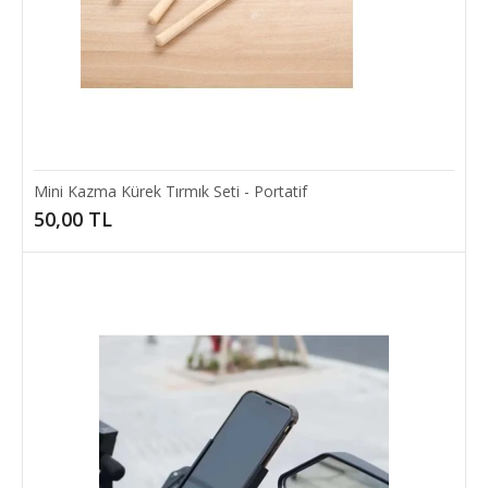
Mini Kazma Kürek Tırmık Seti - Portatif
50,00 TL
Kedi Oyun Tüneli 125 cm
Ürün ÖzellikleriKedilerin eğlenerek vakit geçirebileceği, naylon
malzemeden yapılmış, açılması ve ka..
160,00 TL