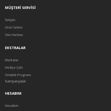
SEPETE EKLE
MÜŞTERI SERVISI
Add to compare
İletişim
Add to wishlist
Ürün İadesi
Site Haritası
EKSTRALAR
Markalar
Hediye Çeki
Ortaklık Programı
Kampanyalar
HESABIM
Hesabım