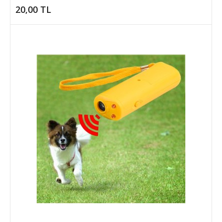
Metal Kibrit
20,00 TL
Çakmak ve anahtarlık görevi de görebilen Zippo Benziniyle Çalışan
Metal Kibrit Sevdiklerini..
20,00 TL
SEPETE EKLE
Add to compare
Add to wishlist