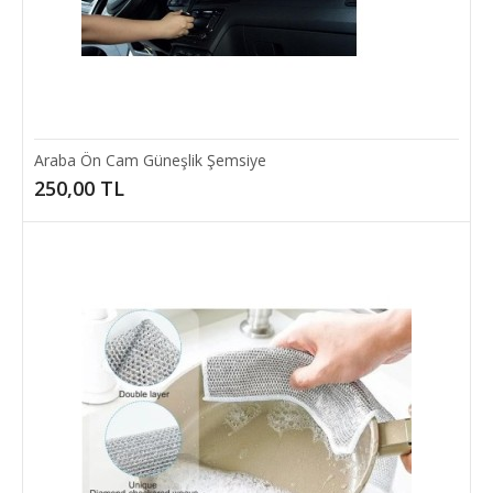
Araba Ön Cam Güneşlik Şemsiye
250,00 TL
ALÜMİNYUM FOLYO BULAŞIK ELDİVENİ
ALÜMİNYUM FOLYO BULAŞIK ELDİVENİAlüminyum Folyo Bulaşık
Eldiveni, dört parmak ve baş parmak bölmesi ..