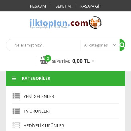
HESABIM
SEPETIM
KASAYA GIT
0
0,00 TL
SEPETIM:
KATEGORILER
YENI GELENLER
TV ÜRÜNLERI
HEDIYELIK ÜRÜNLER