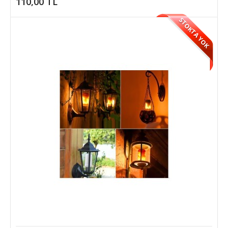
110,00 TL
Mini Kamp Cep Testeresi
STOKTA YOK
Sihirli Testere hem hobileriniz için hemde evde kullanım için ideal
bir testeredir.Dikkat cam kesme ..
150,00 TL
SEPETE EKLE
Add to compare
Add to wishlist