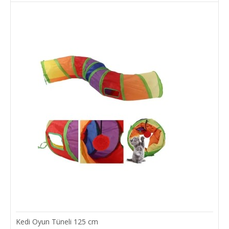
Hafif Karbonfiber Teleskobik Olta
Olta çubuğunun kompakt, geri çekilebilir tasarımı, taşınabilir, kolay
saklama ve seyahat sağlar, den..
75,00 TL
SEPETE EKLE
Add to compare
Add to wishlist
Kedi Oyun Tüneli 125 cm