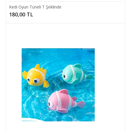
Isı İzolasyon Bandı!Evinizdeki ..
Kedi Oyun Tüneli T Şeklinde
180,00 TL
50,00 TL
SEPETE EKLE
Add to compare
Add to wishlist