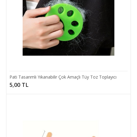
Kedi Oyun Tüneli T Şeklinde
KEDİ OYUN TÜNELİÜrün ÖzellikleriKedilerin eğlenerek vakit
geçirebileceği, naylon malzemeden yapılmış..
180,00 TL
Pati Tasarımlı Yıkanabilir Çok Amaçlı Tüy Toz Toplayıcı
5,00 TL
SEPETE EKLE
Add to compare
Add to wishlist