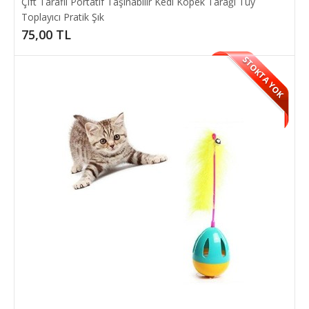
Çift Taraflı Portatif Taşınabilir Kedi Köpek Tarağı Tüy
Toplayıcı Pratik Şık
75,00 TL
STOKTA YOK
Balık Tuzağı 16 Cepli Büyük Boy Balık Yakalama Filesi
Balık Ağı
16 Cepli Büyük Boy Balık Yakalama Filesi Balık Ağı Balık tutma tuzağı
ağı, balık avı meraklılar..
60,00 TL