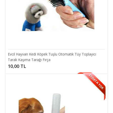
Dondurma Şeklinde Kedi Nanesi Kedi Otu
Dondurma Şeklinde Kedi Otu Nanesi, yavru kedilerin hızlı bir
şekilde eşit şekilde yalayabilmesi için..
15,00 TL
Evcil Hayvan Kedi Köpek Tuşlu Otomatik Tüy Toplayıcı
SEPETE EKLE
Tarak Kaşıma Tarağı Fırça
10,00 TL
STOKTA YOK