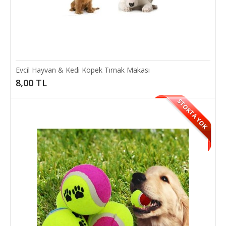
Evcil Hayvan & Kedi Köpek Tırnak Makası
8,00 TL
STOKTA YOK
Devrilmez Işıklı Hacıyatmaz Kedi Oyuncağı
Kedilerin patileri ile harekete geçireceği fareli hacıyatmaz kedi
oyuncağı.Özelliği Malzemesi Kumaş,..
14,00 TL