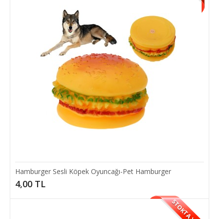
Kedi Oyuncağı eğitici top . Üzeri keçe kaplamadır. Kedinizin
tırnaklarına zarar verm..
6,00 TL
SEPETE EKLE
Hamburger Sesli Köpek Oyuncağı-Pet Hamburger
4,00 TL
STOKTA YOK