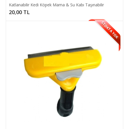
Katlanabilir Kedi Köpek Mama & Su Kabı Taşınabilir
20,00 TL
STOKTA YOK
Gökkuşağı Kedi Boyun & Göğüs Tasması
Ayarlanabilir özelliği ile kedilerinize özel olarak
tasarlanmıştır.120cm olmakla beraber bir çok ren..
15,00 TL
SEPETE EKLE