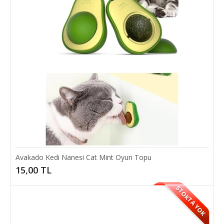
3metre Makaralı Tasma Köpek Gezdirme Tasması
Otomatik Kayış
Makaralı Otomatik Köpek Tasması 3 MetreKÖPEK TASMASI 3 METRE
MAKARALIMakaralı Köpek Tasması Plastik ..
40,00 TL
Avakado Kedi Nanesi Cat Mint Oyun Topu
SEPETE EKLE
15,00 TL
STOKTA YOK