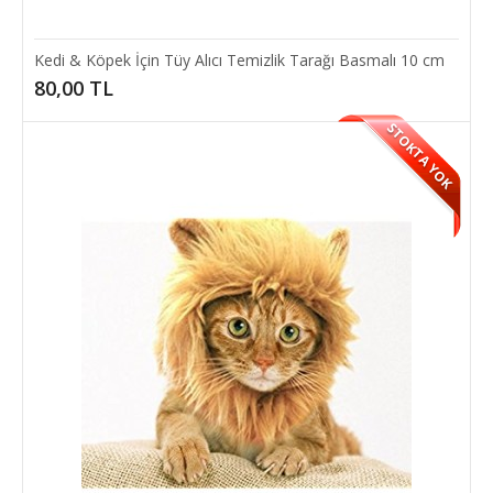
Kedi & Köpek İçin Tüy Alıcı Temizlik Tarağı Basmalı 10 cm
80,00 TL
STOKTA YOK
Hamburger Sesli Köpek Oyuncağı-Pet Hamburger
Köpeklerin vazgeçilmez oyuncağı , pet hamburger.Vinil yumuşak
malzemeden imal edilmiş hamburger şekl..