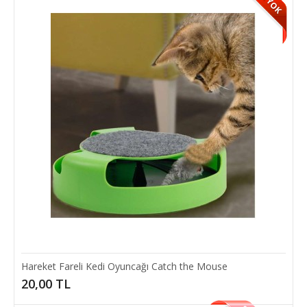
Evcil Hayvan Kedi Köpek Tuşlu Otomatik Tüy Toplayıcı
Tarak Kaşıma Tarağı Fırça
Otomatik Tuşlu Kendinden Temizlenen Fırça Kedi ve köpekler için
özel tasarlanmış kolay temizlenen ve..
10,00 TL
SEPETE EKLE
Hareket Fareli Kedi Oyuncağı Catch the Mouse
20,00 TL