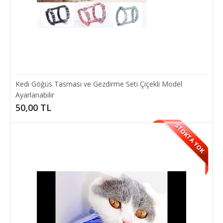
Kedi Göğüs Tasması ve Gezdirme Seti Çiçekli Model
Ayarlanabilir
50,00 TL
STOKTA YOK
İnteraktif Kedi Köpek Şarjlı Oyun Topu
Etkileşimli kedi oyuncağı topu kedilerinizi yakalamaya ve avlamaya
çeker, gün boyu meşgul olur.Kedin..
120,00 TL