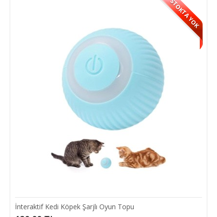
STOKTA YOK
Evcil Hayvan Suluğu 500 ml
İnteraktif Kedi Köpek Şarjlı Oyun Topu
Su suzdırmaz yapısı sayesinde evcil hayvanlarınızın sağlıklı bir