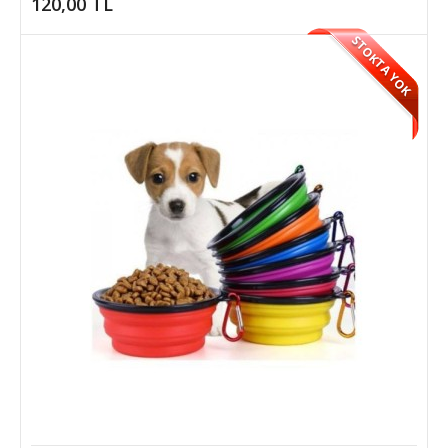
120,00 TL
şekilde su ihtiyaçlarını karşılayab..
STOKTA YOK
6,50 TL
SEPETE EKLE