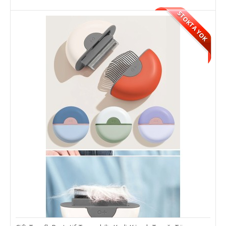
STOKTA YOK
Avuç İçi Kedi Köpek Pire Tarağı
Kedi ve köpekler için tasarlanmış avuç içi pire tarağı.Ürün
Özellikleri;Kedi ve köpekleri bit ve pir..
7,00 TL
SEPETE EKLE