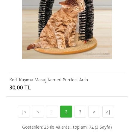
Katlanabilir Kedi Köpek Mama & Su Kabı Taşınabilir
Kedi ve köpek taşınabilir mama kabı. Taşınması kolay ve
pratiktir.Kaliteli plastik malzemeden üretil..
20,00 TL
SEPETE EKLE
Kedi Kaşıma Masaj Kemeri Purrfect Arch
30,00 TL
|<
<
1
2
3
>
>|
Gösterilen: 25 ile 48 arası, toplam: 72 (3 Sayfa)