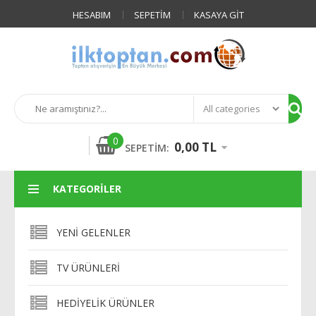
HESABIM
SEPETIM
KASAYA GIT
0
0,00 TL
SEPETIM:
KATEGORILER
YENI GELENLER
TV ÜRÜNLERI
HEDIYELIK ÜRÜNLER