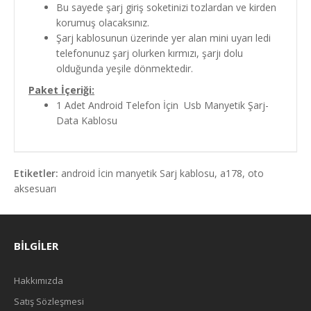
Bu sayede şarj giriş soketinizi tozlardan ve kirden
korumuş olacaksınız.
Şarj kablosunun üzerinde yer alan mini uyarı ledi
telefonunuz şarj olurken kırmızı, şarjı dolu
olduğunda yeşile dönmektedir.
Paket İçeriği:
1 Adet Android Telefon İçin Usb Manyetik Şarj-
Data Kablosu
Etiketler:
android İcin manyetik Sarj kablosu
,
a178
,
oto
aksesuarı
BILGILER
Hakkımızda
Satış Sözleşmesi