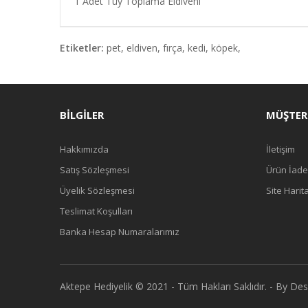
1 Adet Tüy Toplama Eldiveni
Etiketler:
pet
,
eldiven
,
fırça
,
kedi
,
köpek
,
BILGILER
MÜŞTERI
Hakkımızda
İletişim
Satış Sözleşmesi
Ürün İade
Üyelik Sözleşmesi
Site Harit
Teslimat Koşulları
Banka Hesap Numaralarımız
Aktepe Hediyelik © 2021 - Tüm Hakları Saklıdır. - By De