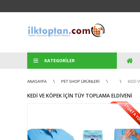
KATEGORILER
ANASAYFA
PET SHOP ÜRÜNLERI
KEDI 
KEDI VE KÖPEK İÇIN TÜY TOPLAMA ELDIVENI
STOKTA Y