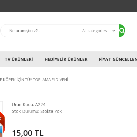
TV ÜRÜNLERI
HEDIYELIK ÜRÜNLER
FIYAT GÜNCELLE
VE KÖPEK İÇIN TÜY TOPLAMA ELDIVENI
OK
Ürün Kodu:
A224
Stok Durumu:
Stokta Yok
15,00 TL