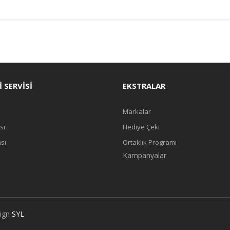
 SERVISI
EKSTRALAR
Markalar
si
Hediye Çeki
ası
Ortaklık Programı
Kampanyalar
sign
SYL