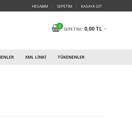
HESABIM
SEPETIM
KASAYA GIT
0
0,00 TL
SEPETIM:
NENLER
XML LINKI
TÜKENENLER