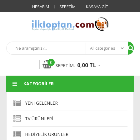
HESABIM
SEPETIM
KASAYA GIT
0
0,00 TL
SEPETIM:
KATEGORILER
YENI GELENLER
TV ÜRÜNLERI
HEDIYELIK ÜRÜNLER