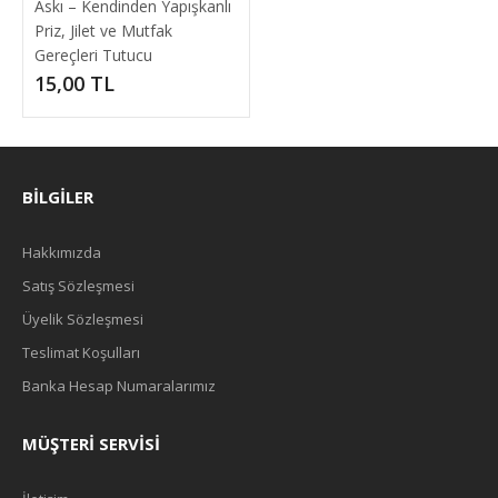
Askı – Kendinden Yapışkanlı
Priz, Jilet ve Mutfak
Gereçleri Tutucu
15,00 TL
BILGILER
Hakkımızda
Satış Sözleşmesi
Üyelik Sözleşmesi
Teslimat Koşulları
Banka Hesap Numaralarımız
MÜŞTERI SERVISI