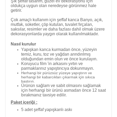
Şık şeffaf tasarım, güzel ev dekorasyonu için
oldukça uygun olan neredeyse görünmez hale
getirir.
Çok amaçlı kullanım için şeffaf kanca
Banyo, açık,
mutfak, soketler, çöp kutuları, tuvalet fırçaları,
saksılar, resimler ve daha fazlası dahil olmak üzere
dekorasyonlarda yaygın olarak kullanılmaktadır.
Nasıl kurulur
Yapışkan kanca kurmadan önce, yüzeyin
temiz, kuru, toz ve yağdan arındırılmış
olduğundan emin olun ve önce kurulayın.
Koruyucu film 'in arkasını yırtın ve
parmaklarınız yapıştırıcıya dokunmayın.
Herhangi bir pürüzsüz yüzeye yapıştırın ve
herhangi bir kabarcıkları çıkarmak için sıkıca
bastırın.
Ürünün sağlam ve sabit olmasını sağlamak
için herhangi bir ürünü asmadan önce 12 saat
bırakmanız tavsiye edilir.
Paket içeriği :
5 adet şeffaf yapışkanlı askı