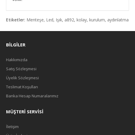
Etiketler:
Menteşe
,
Led
,
Işık
,
a892
,
kolay
,
kurulum
,
aydınlatma
BILGILER
Hakkımızda
Satış Sözleşmesi
Üyelik Sözleşmesi
Teslimat Koşulları
Banka Hesap Numaralarımız
MÜŞTERI SERVISI
İletişim