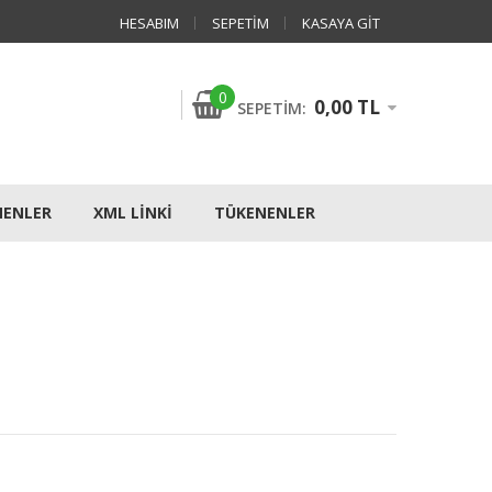
HESABIM
SEPETIM
KASAYA GIT
0
0,00 TL
SEPETIM:
NENLER
XML LINKI
TÜKENENLER