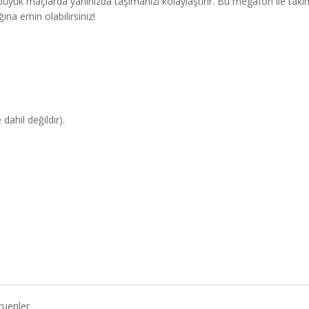
 büyük maçlarda yanınızda taşımanızı kolaylaştırır. Bu megafon ile tak
na emin olabilirsiniz!
dahil değildir).
ruenler