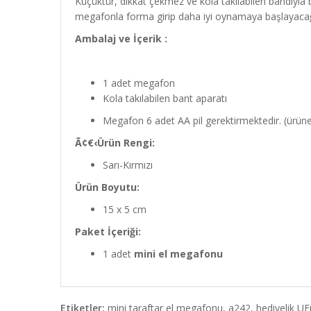
Küçüktür, dikkat çekmez ve kola takılabilen bandıyla
megafonla forma girip daha iyi oynamaya başlayacağı
Ambalaj ve İçerik :
1 adet megafon
Kola takılabilen bant aparatı
Megafon 6 adet AA pil gerektirmektedir. (ürüne 
Ã¢€‹Ürün Rengi:
Sarı-Kırmızı
Ürün Boyutu:
15 x 5 cm
Paket İçeriği:
1 adet
mini el megafonu
Etiketler:
mini taraftar el megafonu
,
a242
,
hediyelik UE