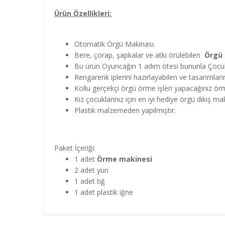
Ürün Özellikleri:
Otomatik Örgü Makinası.
Bere, çorap, şapkalar ve atkı örülebilen
Örgü 
Bu ürün Oyuncağın 1 adım ötesi bununla Çocuk
Rengarenk iplerini hazırlayabilen ve tasarımlar
Kollu gerçekçi örgü örme işleri yapacağınız ör
Kız çocuklarınız için en iyi hediye örgü dikiş mak
Plastik malzemeden yapılmıştır.
Paket İçeriği:
1 adet
Örme makinesi
2 adet yün
1 adet tığ
1 adet plastik iğne