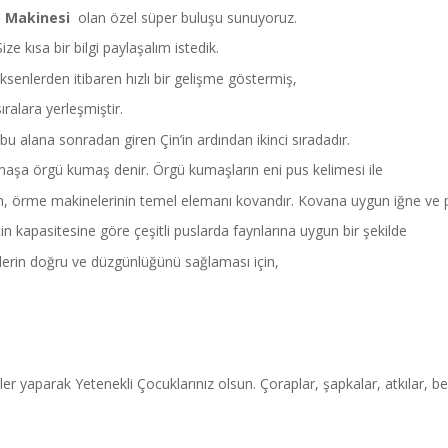
 Makinesi
olan özel süper buluşu sunuyoruz.
 kısa bir bilgi paylaşalım istedik.
senlerden itibaren hızlı bir gelişme göstermiş,
ıralara yerleşmiştir.
alana sonradan giren Çin’in ardından ikinci sıradadır.
umaşa örgü kumaş denir. Örgü kumaşların eni pus kelimesi ile
ovan, örme makinelerinin temel elemanı kovandır. Kovana uygun iğne ve pla
in kapasitesine göre çeşitli puslarda faynlarına uygun bir şekilde
lerin doğru ve düzgünlüğünü sağlaması için,
r yaparak Yetenekli Çocuklarınız olsun. Çoraplar, şapkalar, atkılar, b