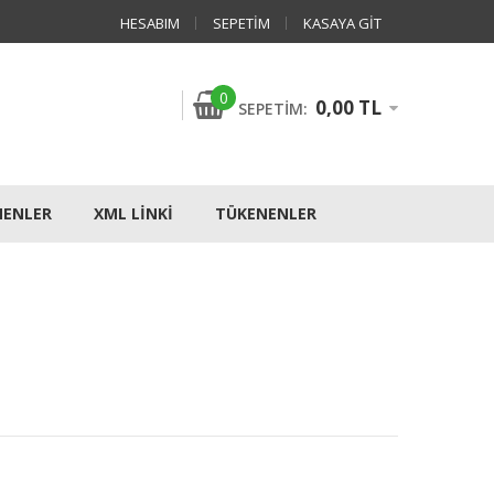
HESABIM
SEPETIM
KASAYA GIT
0
0,00 TL
SEPETIM:
NENLER
XML LINKI
TÜKENENLER