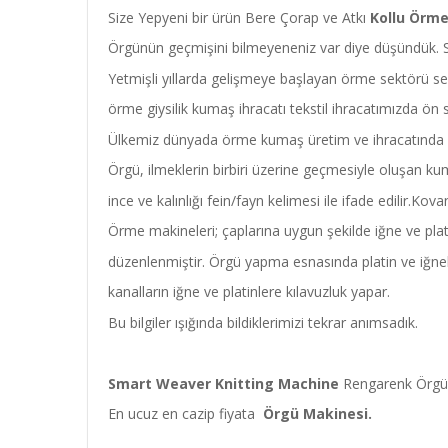
Size Yepyeni bir ürün Bere Çorap ve Atkı
Kollu Örme
Örgünün geçmişini bilmeyeneniz var diye düşündük. Size
Yetmişli yıllarda gelişmeye başlayan örme sektörü sek
örme giysilik kumaş ihracatı tekstil ihracatımızda ön s
Ülkemiz dünyada örme kumaş üretim ve ihracatında bu 
Örgü, ilmeklerin birbiri üzerine geçmesiyle oluşan k
ince ve kalınlığı fein/fayn kelimesi ile ifade edilir.K
Örme makineleri; çaplarına uygun şekilde iğne ve plat
düzenlenmiştir. Örgü yapma esnasında platin ve iğne
kanalların iğne ve platinlere kılavuzluk yapar.
Bu bilgiler ışığında bildiklerimizi tekrar anımsadık.
Smart Weaver Knitting Machine
Rengarenk Örgüle
En ucuz en cazip fiyata
Örgü Makinesi.