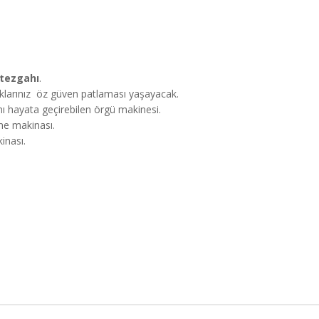
tezgahı
.
larınız öz güven patlaması yaşayacak.
ını hayata geçirebilen örgü makinesi.
me makinası.
inası.