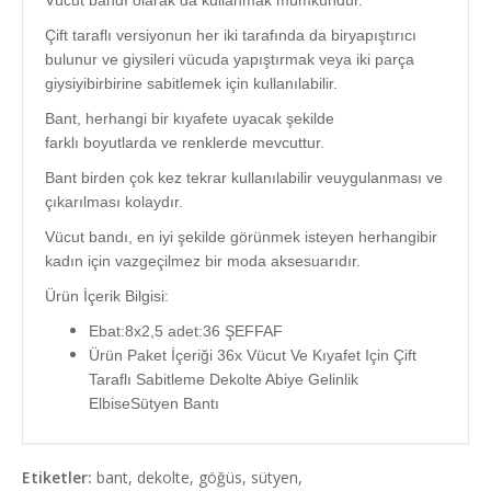
Vücut bandı olarak da kullanmak mümkündür.
Çift taraflı versiyonun her iki tarafında da biryapıştırıcı
bulunur ve giysileri vücuda yapıştırmak veya iki parça
giysiyibirbirine sabitlemek için kullanılabilir.
Bant, herhangi bir kıyafete uyacak şekilde
farklı
boyutlarda ve renklerde mevcuttur.
Bant birden çok kez tekrar kullanılabilir veuygulanması ve
çıkarılması kolaydır.
Vücut bandı, en iyi şekilde görünmek isteyen herhangibir
kadın için vazgeçilmez bir moda aksesuarıdır.
Ürün İçerik Bilgisi:
Ebat:8x2,5 adet:36 ŞEFFAF
Ürün Paket İçeriği 36x Vücut Ve Kıyafet Için Çift
Taraflı Sabitleme Dekolte Abiye Gelinlik
ElbiseSütyen Bantı
Etiketler:
bant
,
dekolte
,
göğüs
,
sütyen
,