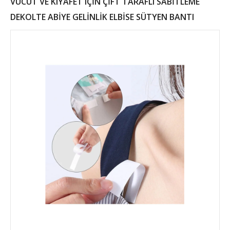
VÜCUT VE KIYAFET IÇIN ÇIFT TARAFLI SABITLEME
DEKOLTE ABIYE GELINLIK ELBISE SÜTYEN BANTI